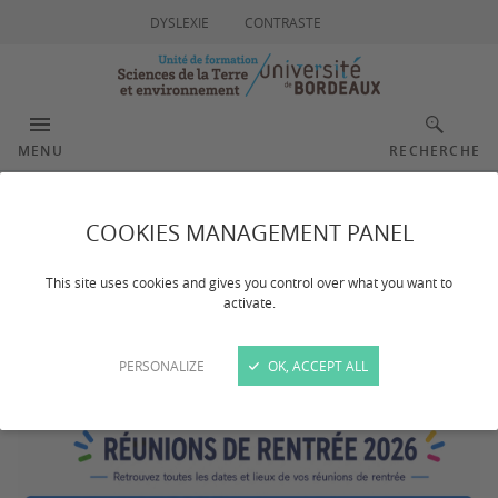
DYSLEXIE
CONTRASTE
MENU
RECHERCHE
Réunions de rentrées -
COOKIES MANAGEMENT PANEL
Emploi du temps
This site uses cookies and gives you control over what you want to
activate.
PERSONALIZE
OK, ACCEPT ALL