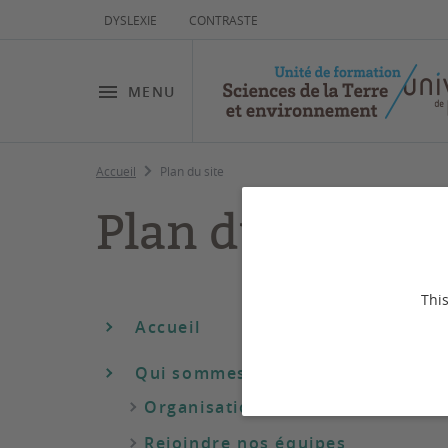
DYSLEXIE
CONTRASTE
MENU
Accueil
Plan du site
Plan du site
This
Accueil
Qui sommes-nous ?
Organisation
Rejoindre nos équipes